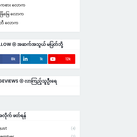
းကစား လောက
်ခြံမြေ လောက
င်တီ လောက
LLOW ⦿ အဆက်အသွယ် မပြတ်ဘို့
8k
1k
12k
GEVIEWS ⦿ လာကြည့်သူဦးရေ
ိုက် ဖတ်ရန်
ust
(4)
vember
(2)