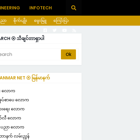
INEERING
INFOTECH
ပညာ
စိုက်ပျိုး
မွေးမြူ
ကြော်ငြာ
RCH ⦿ သိချင်တာရှာပါ
NMAR NET ⦿ မြန်မာနက်
ULAR ⦿ လူကြိုက်များ
း လောက
ုပ်စာပေ လောက
ပွားရေး လောက
်လီ လောက
်းပညာ လောက
တာနက် လမ်းညွှန်