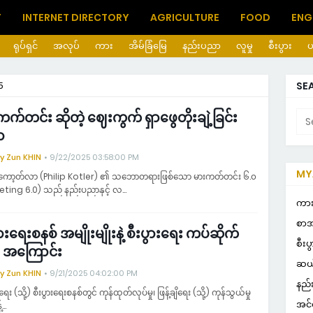
T
INTERNET DIRECTORY
AGRICULTURE
FOOD
ENG
ရုပ်ရှင်
အလုပ်
ကား
အိမ်ခြံမြေ
နည်းပညာ
လူမှု
စီးပွား
5
SEA
က်တင်း ဆိုတဲ့ ဈေးကွက် ရှာဖွေတိုးချဲ့ခြင်း
ာ
y Zun KHIN
9/22/2025 03:58:00 PM
MYA
 ကော့တ်လာ (Philip Kotler) ၏ သဘောတရားဖြစ်သော မားကတ်တင်း ၆.၀
eting 6.0) သည် နည်းပညာနှင့် လ…
POP
ကာ
စာအ
ွားရေးစနစ် အမျိုးမျိုးနဲ့ စီးပွားရေး ကပ်ဆိုက်
စီး
း အကြောင်း
ဆယ
y Zun KHIN
9/21/2025 04:02:00 PM
နည
ားရေး (သို့) စီးပွားရေးစနစ်တွင် ကုန်ထုတ်လုပ်မှု၊ ဖြန့်ချိရေး (သို့) ကုန်သွယ်မှု
အင်
့်…