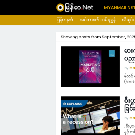
MYANMAR NE
မြန်မာနက်
အင်တာနက် လမ်းညွှန်
သီချင်း
Showing posts from September, 202
မားက
ပည
by
Ma
ဖိလစ်
(Mark
စီးပ
ခြင်
by
Ma
. စီးပွ
နှင့် ကန