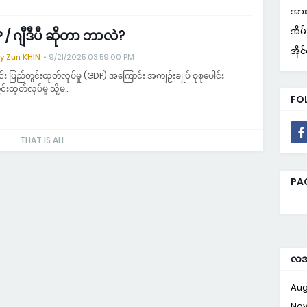
အာ
အိမ
/ ဂျီဒီပီ ဆိုတာ ဘာလဲ?
အို
y Zun KHIN
9/21/2025 03:59:00 PM
ါင်း ပြည်တွင်းထုတ်လုပ်မှု (GDP) အကြောင်း အကျဉ်းချုပ် စုစုပေါင်း
်းထုတ်လုပ်မှု သို့မ…
FO
THAT IS ALL
PA
လအလ
Aug
No